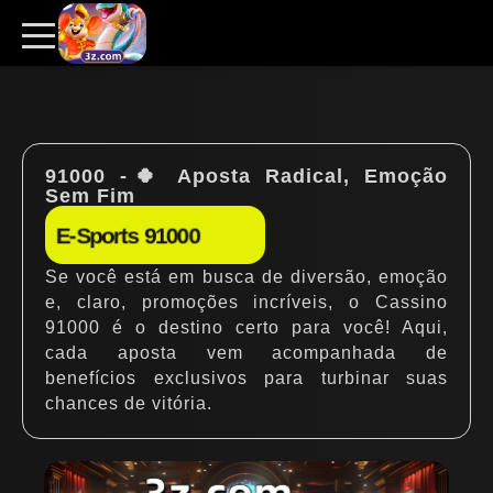
91000 -🍀 Aposta Radical, Emoção
Sem Fim
E-Sports 91000
Se você está em busca de diversão, emoção
e, claro, promoções incríveis, o Cassino
91000 é o destino certo para você! Aqui,
cada aposta vem acompanhada de
benefícios exclusivos para turbinar suas
chances de vitória.