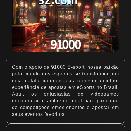
Com o apoio da
91000
E-sport, nossa paixão
pelo mundo dos esportes se transformou em
uma plataforma dedicada a oferecer a melhor
experiência de apostas em eSports no Brasil.
Aqui, os entusiastas de videogames
encontrarão o ambiente ideal para participar
de competições emocionantes e apostar em
seus eventos favoritos.