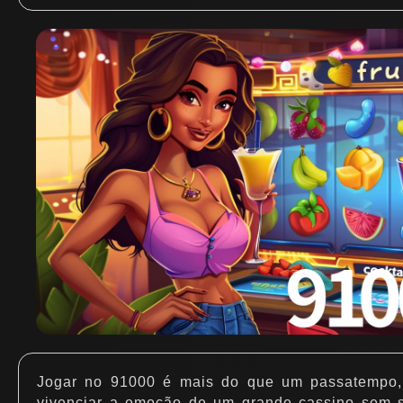
Jogar no 91000 é mais do que um passatempo,
vivenciar a emoção de um grande cassino sem sa