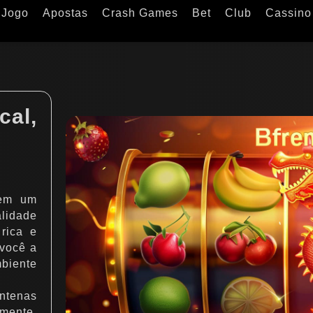
Jogo
Apostas
Crash Games
Bet
Club
Cassino
al,
 em um
alidade
rica e
 você a
mbiente
entenas
mente,