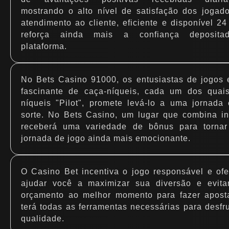
mostrando o alto nível de satisfação dos jogad
atendimento ao cliente, eficiente e disponível 24
reforça ainda mais a confiança deposit
plataforma.
No Bets Casino 91000, os entusiastas de jogos 
fascinante de caça-níqueis, cada um dos quai
níqueis "Pilot", promete levá-lo a uma jornada
sorte. No Bets Casino, um lugar que combina in
receberá uma variedade de bônus para torna
jornada de jogo ainda mais emocionante.
O Casino Bet incentiva o jogo responsável e ofe
ajudar você a maximizar sua diversão e evita
orçamento ao melhor momento para fazer apost
terá todas as ferramentas necessárias para desfr
qualidade.