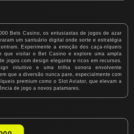
00 Bets Casino, os entusiastas de jogos de azar
raram um santuário digital onde sorte e estratégia
contram. Experimente a emoção dos caça-níqueis
e que visitar o Bet Casino e explore uma ampla
e jogos com design elegante e ricos em recursos.
ign intuitivo e uma trilha sonora envolvente
em que a diversão nunca pare, especialmente com
íqueis premium como o Slot Aviator, que elevam a
ência de jogo a novos patamares.
000