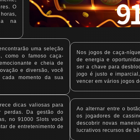
ores. O
 horas,
ada na
encontrarão uma seleção
Nos jogos de caça-níque
s, como o famoso caça-
de energia e oportunida
 emocionante e cheia de
ser a chave para desblo
ovação e diversão, você
jogo é justo e imparcia
r cada momento da sua
vencer em vários jogos d
rece dicas valiosas para
Ao alternar entre o bot
r perdas. Da gestão do
os jogadores de cassin
as, no 91000 Slots você
descobrir novas maneir
utar de entretenimento de
lucrativos recursos de b