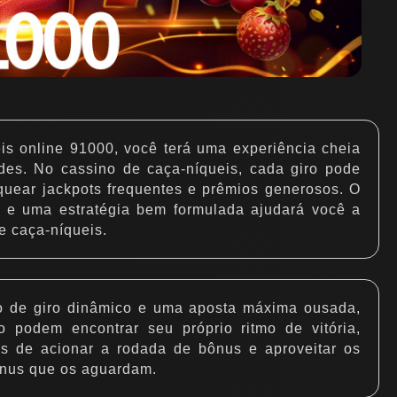
is online 91000, você terá uma experiência cheia
des. No cassino de caça-níqueis, cada giro pode
quear jackpots frequentes e prêmios generosos. O
l, e uma estratégia bem formulada ajudará você a
e caça-níqueis.
ão de giro dinâmico e uma aposta máxima ousada,
o podem encontrar seu próprio ritmo de vitória,
as de acionar a rodada de bônus e aproveitar os
ônus que os aguardam.