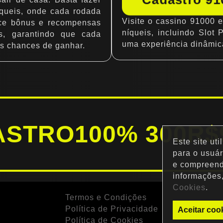
íqueis, onde cada rodada
Visite o cassino 91000 
ece bônus e recompensas
níqueis, incluindo Slot 
s, garantindo que cada
uma experiência dinâmica
as chances de ganhar.
ASTRO
100% 300R$
Este site ut
para o usuár
e compreend
informações,
Cookies
.
Termos e Condições
Política de Privacidade
Aceitar coo
Política de Cookies