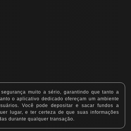
segurança muito a sério, garantindo que tanto a
uanto o aplicativo dedicado ofereçam um ambiente
suários. Você pode depositar e sacar fundos a
uer lugar, e ter certeza de que suas informações
das durante qualquer transação.