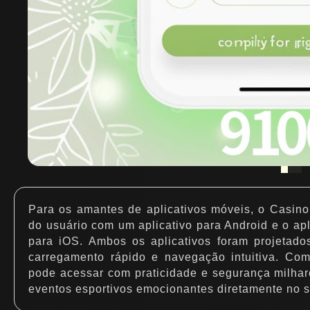
Para os amantes de aplicativos móveis, o Casino
do usuário com um aplicativo para Android e o ap
para iOS. Ambos os aplicativos foram projetado
carregamento rápido e navegação intuitiva. Com
pode acessar com praticidade e segurança milhar
eventos esportivos emocionantes diretamente no s