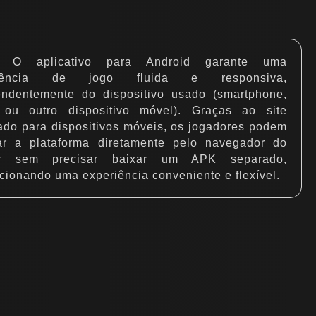
0 O aplicativo para Android garante uma
riência de jogo fluida e responsiva,
endentemente do dispositivo usado (smartphone,
t ou outro dispositivo móvel). Graças ao site
ado para dispositivos móveis, os jogadores podem
ar a plataforma diretamente pelo navegador do
ar sem precisar baixar um APK separado,
cionando uma experiência conveniente e flexível.