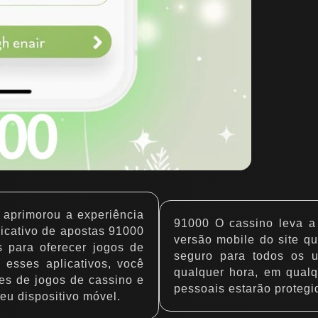
 aprimorou a experiência
91000 O cassino leva a 
licativo de apostas 91000
versão mobile do site q
s para oferecer jogos de
seguro para todos os u
 esses aplicativos, você
qualquer hora, em qualq
es de jogos de cassino e
pessoais estarão protegi
eu dispositivo móvel.