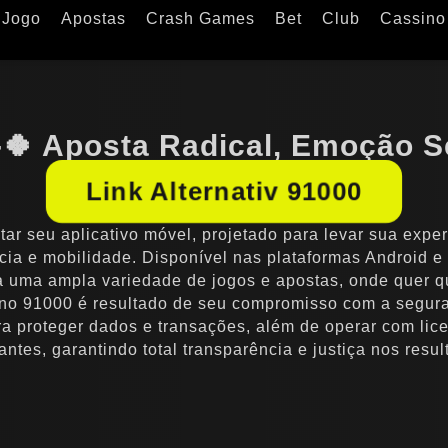
Jogo
Apostas
Crash Games
Bet
Club
Cassino
🍀 Aposta Radical, Emoção 
Link Alternativ 91000
ar seu aplicativo móvel, projetado para levar sua exper
a e mobilidade. Disponível nas plataformas Android e 
a uma ampla variedade de jogos e apostas, onde quer q
no 91000 é resultado de seu compromisso com a segura
ara proteger dados e transações, além de operar com lice
antes, garantindo total transparência e justiça nos resul